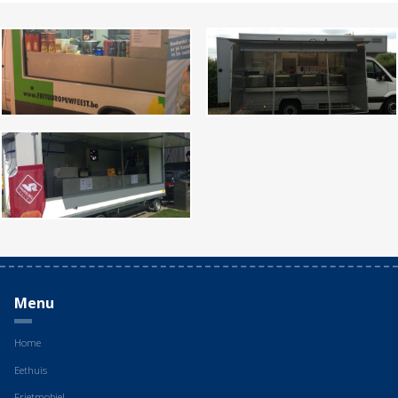
Menu
Home
Eethuis
Frietmobiel