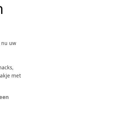
n
r nu uw
nacks,
zakje met
 een