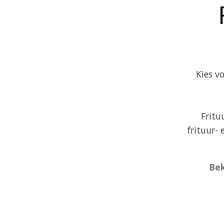
Kies v
Fritu
frituur-
Bek