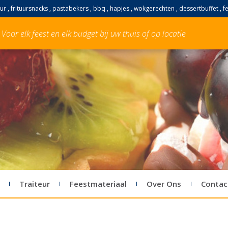
ur , frituursnacks , pastabekers , bbq , hapjes , wokgerechten , dessertbuffet , 
Voor elk feest en elk budget bij uw thuis of op locatie
Traiteur
Feestmateriaal
Over Ons
Contac