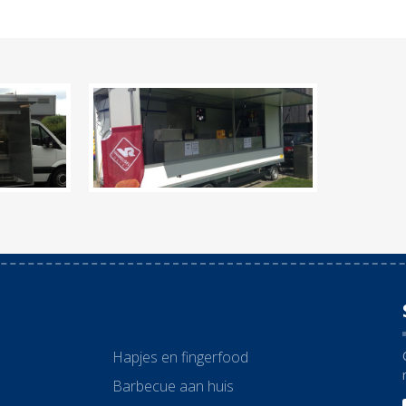
Hapjes en fingerfood
Barbecue aan huis