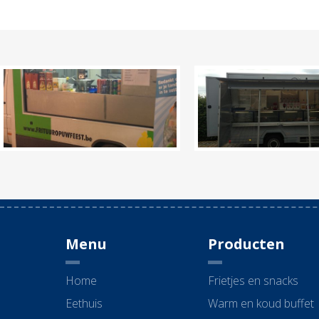
Menu
Producten
Home
Frietjes en snacks
Eethuis
Warm en koud buffet