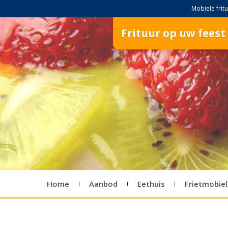
Mobiele fritu
Frituur op uw feest
Home
Aanbod
Eethuis
Frietmobiel