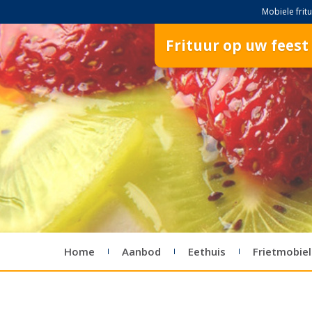
Mobiele fritu
Frituur op uw feest
Home
Aanbod
Eethuis
Frietmobiel