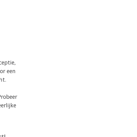
ceptie,
or een
ht.
 Probeer
erlijke
t!