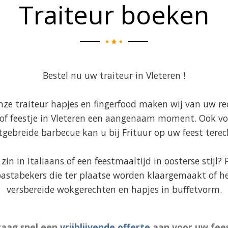
Traiteur boeken
Bestel nu uw traiteur in Vleteren !
ze traiteur hapjes en fingerfood maken wij van uw re
 of feestje in Vleteren een aangenaam moment. Ook vo
tgebreide barbecue kan u bij Frituur op uw feest terec
zin in Italiaans of een feestmaaltijd in oosterse stijl?
astabekers die ter plaatse worden klaargemaakt of he
versbereide wokgerechten en hapjes in buffetvorm.
raag snel een
vrijblijvende offerte
aan voor uw fees