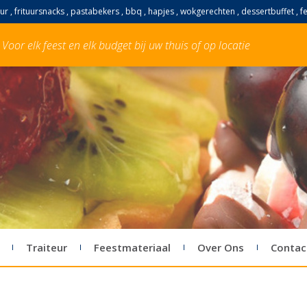
ur , frituursnacks , pastabekers , bbq , hapjes , wokgerechten , dessertbuffet , 
Voor elk feest en elk budget bij uw thuis of op locatie
Traiteur
Feestmateriaal
Over Ons
Contac