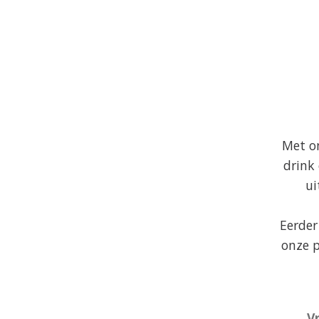
Met on
drink
ui
Eerder 
onze p
V